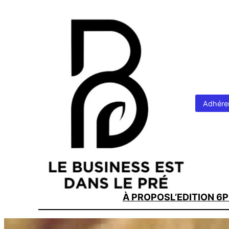
Adhére
À PROPOS
L’EDITION 6
P