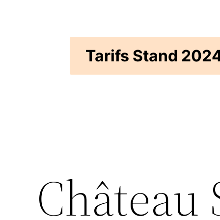
Aller
au
contenu
Tarifs Stand 202
Château S