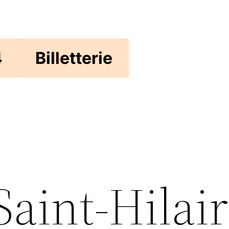
4
Billetterie
aint-Hilai